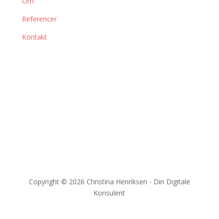
Om
Referencer
Kontakt
Kontakt
29 91 00 52
christina@digitalkonsulent.dk
LinkedIn
Copyright © 2026 Christina Henriksen - Din Digitale
Konsulent